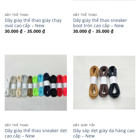
DÂY THỂ THAO
DÂY THỂ THAO
Dây giày thể thao giày chạy
Dây giày thể thao sneaker
oval cao cấp – New
boot tròn cao cấp – New
Khoảng
Khoảng
30.000
₫
–
35.000
₫
30.000
₫
–
35.000
₫
giá:
giá:
từ
từ
30.000 ₫
30.000 ₫
đến
đến
35.000 ₫
35.000 ₫
DÂY THỂ THAO
DÂY GIÀY TÂY
Dây giày thể thao sneaker dẹt
Dây sáp dẹt giày da hàng cao
cao cấp – New
cấp – New