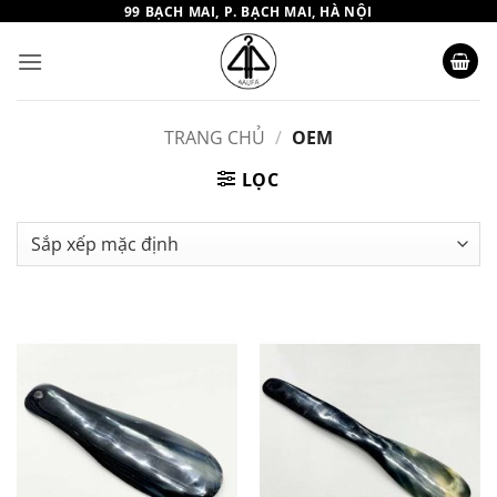
Bỏ
99 BẠCH MAI, P. BẠCH MAI, HÀ NỘI
qua
nội
dung
TRANG CHỦ
/
OEM
LỌC