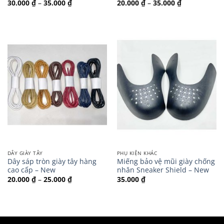
Khoảng
Khoảng
30.000
₫
–
35.000
₫
20.000
₫
–
35.000
₫
giá:
giá:
từ
từ
30.000 ₫
20.000 ₫
đến
đến
35.000 ₫
35.000 ₫
DÂY GIÀY TÂY
PHỤ KIỆN KHÁC
Dây sáp tròn giày tây hàng
Miếng bảo vệ mũi giày chống
cao cấp – New
nhăn Sneaker Shield – New
Khoảng
20.000
₫
–
25.000
₫
35.000
₫
giá:
từ
20.000 ₫
đến
25.000 ₫