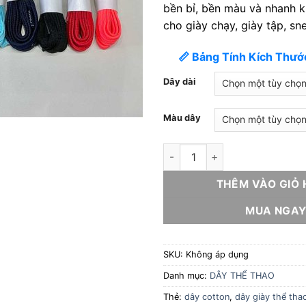
bền bỉ, bền màu và nhanh 
cho giày chạy, giày tập, sn
📏 Bảng Tính Kích Thướ
Dây dài
Màu dây
Dây giày thể thao sneaker dẹt
THÊM VÀO GIỎ
MUA NGA
SKU:
Không áp dụng
Danh mục:
DÂY THỂ THAO
Thẻ:
dây cotton
,
dây giày thể tha