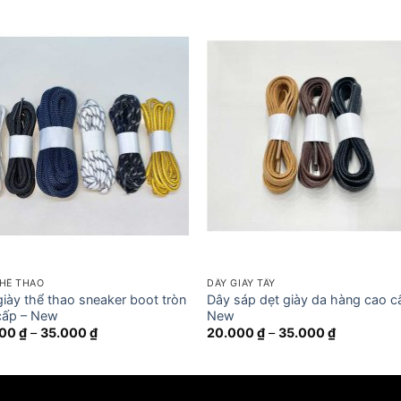
THỂ THAO
DÂY GIÀY TÂY
iày thể thao sneaker boot tròn
Dây sáp dẹt giày da hàng cao c
cấp – New
New
Khoảng
Khoảng
000
₫
–
35.000
₫
20.000
₫
–
35.000
₫
giá:
giá:
từ
từ
30.000 ₫
20.000 ₫
đến
đến
35.000 ₫
35.000 ₫