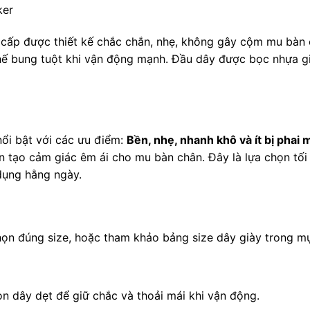
ker
 cấp được thiết kế chắc chắn, nhẹ, không gây cộm mu bàn 
 chế bung tuột khi vận động mạnh. Đầu dây được bọc nhựa g
nổi bật với các ưu điểm:
Bền, nhẹ, nhanh khô và ít bị phai 
òn tạo cảm giác êm ái cho mu bàn chân. Đây là lựa chọn tố
dụng hằng ngày.
p
họn đúng size, hoặc tham khảo bảng size dây giày trong m
ọn dây dẹt để giữ chắc và thoải mái khi vận động.