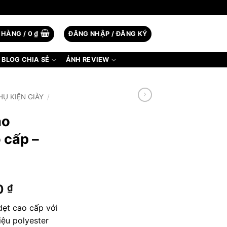
 HÀNG /
0
₫
ĐĂNG NHẬP / ĐĂNG KÝ
BLOG CHIA SẺ
ẢNH REVIEW
HỤ KIỆN GIÀY
/
ao
 cấp –
Khoảng
0
₫
giá:
dẹt cao cấp với
từ
iệu polyester
30.000 ₫