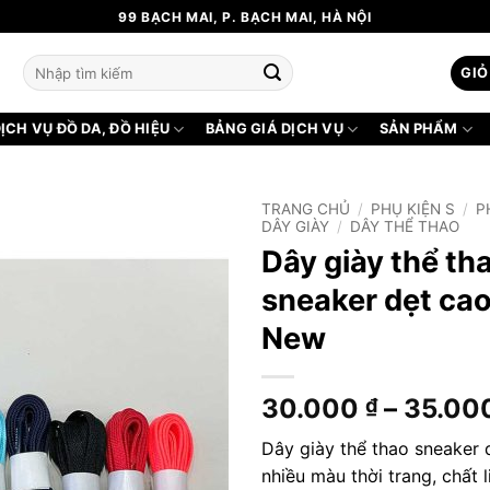
99 BẠCH MAI, P. BẠCH MAI, HÀ NỘI
Tìm
GIỎ
kiếm:
ỊCH VỤ ĐỒ DA, ĐỒ HIỆU
BẢNG GIÁ DỊCH VỤ
SẢN PHẨM
TRANG CHỦ
/
PHỤ KIỆN S
/
P
DÂY GIÀY
/
DÂY THỂ THAO
Dây giày thể th
sneaker dẹt cao
New
30.000
–
35.00
₫
Dây giày thể thao sneaker 
nhiều màu thời trang, chất l