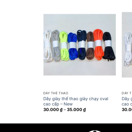
DÂY THỂ THAO
DÂY 
Dây giày thể thao giày chạy oval
Dây g
cao cấp – New
cao 
Khoảng
30.000
₫
–
35.000
₫
30.
giá:
từ
30.000 ₫
đến
35.000 ₫