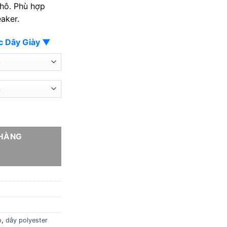
khô. Phù hợp
đến
eaker.
35.000 ₫
c Dây Giày ▼
 cao cấp – New số lượng
 HÀNG
Y
o
,
dây polyester