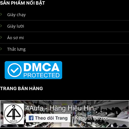
SẢN PHẨM NỔI BẬT
Giày chạy
Giày lười
Áo sơ mi
Thắt lưng
TRANG BÁN HÀNG