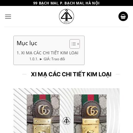
Bỏ
99 BẠCH MAI, P. BẠCH MAI, HÀ NỘI
qua
nội
dung
Mục lục
XI MẠ CÁC CHI TIẾT KIM LOẠI
► GIÁ: Trao đổi
XI MẠ CÁC CHI TIẾT KIM LOẠI