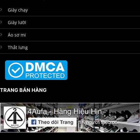
Giày chạy
Giày lười
Áo sơ mi
Thắt lưng
TRANG BÁN HÀNG