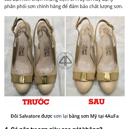
phân phối sơn chính hãng để đảm bảo chất lượng sơn.
Đôi Salvatore được
sơn lại
bằng sơn Mỹ tại
4AuFa