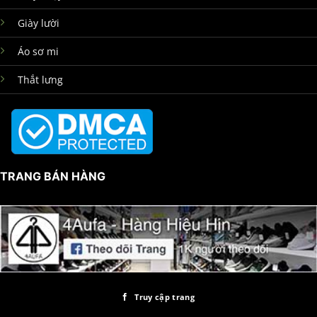
Giày lười
Áo sơ mi
Thắt lưng
TRANG BÁN HÀNG
Truy cập trang