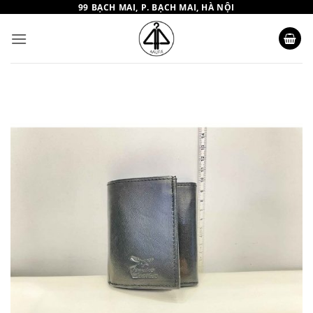
Bỏ
99 BẠCH MAI, P. BẠCH MAI, HÀ NỘI
qua
nội
dung