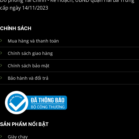
Do phòng Tài Chính - Kế Hoạch, UBND quận Hai Bà Trưng
cấp ngày 14/11/2023
CHÍNH SÁCH
Mua hàng và thanh toán
Chính sách giao hàng
Chính sách bảo mật
Bảo hành và đổi trả
SẢN PHẨM NỔI BẬT
Giày chạy