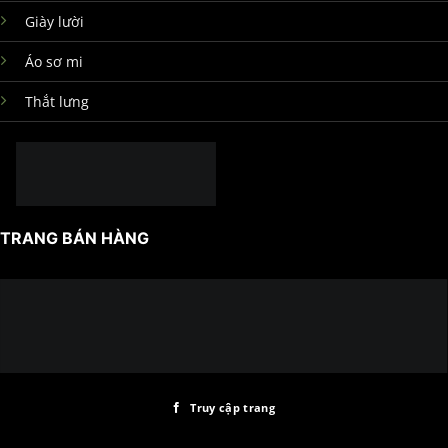
Giày lười
Áo sơ mi
Thắt lưng
TRANG BÁN HÀNG
Truy cập trang