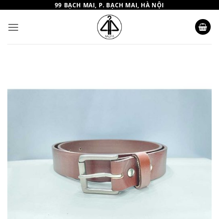
Bỏ
99 BẠCH MAI, P. BẠCH MAI, HÀ NỘI
qua
nội
dung