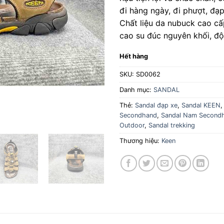
đi hàng ngày, đi phượt, đạp 
Chất liệu da nubuck cao cấ
cao su đúc nguyên khối, đ
Hết hàng
SKU:
SD0062
Danh mục:
SANDAL
Thẻ:
Sandal đạp xe
,
Sandal KEEN
Secondhand
,
Sandal Nam Second
Outdoor
,
Sandal trekking
Thương hiệu:
Keen