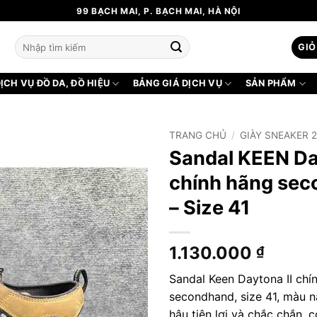
99 BẠCH MAI, P. BẠCH MAI, HÀ NỘI
Tìm
GIỎ
kiếm:
ỊCH VỤ ĐỒ DA, ĐỒ HIỆU
BẢNG GIÁ DỊCH VỤ
SẢN PHẨM
TRANG CHỦ
/
GIÀY SNEAKER 
Sandal KEEN Da
chính hãng se
– Size 41
1.130.000
₫
Sandal Keen Daytona II chí
secondhand, size 41, màu nâ
hậu tiện lợi và chắc chắn, 