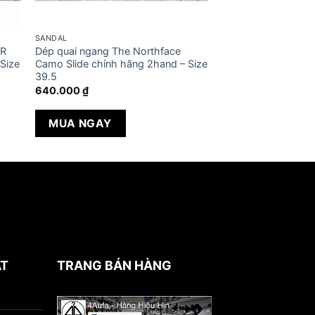
SANDAL
UR
Dép quai ngang The Northface
Size
Camo Slide chính hãng 2hand – Size
39.5
640.000
₫
MUA NGAY
ẬT
TRANG BÁN HÀNG