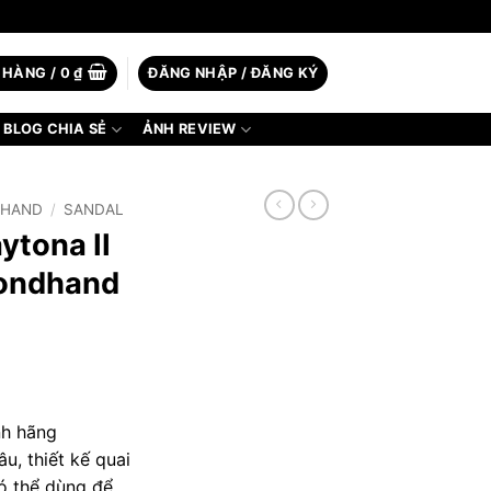
 HÀNG /
0
₫
ĐĂNG NHẬP / ĐĂNG KÝ
BLOG CHIA SẺ
ẢNH REVIEW
2HAND
/
SANDAL
ytona II
condhand
nh hãng
u, thiết kế quai
có thể dùng để