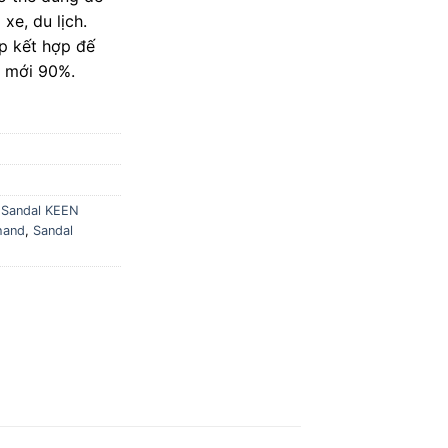
xe, du lịch.
p kết hợp đế
ộ mới 90%.
,
Sandal KEEN
hand
,
Sandal