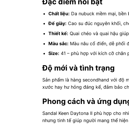
Đặc điểm nổi bật
Chất liệu:
Da nubuck mềm mại, bền bỉ
Đế giày:
Cao su đúc nguyên khối, chố
Thiết kế:
Quai chéo và quai hậu giúp
Màu sắc:
Màu nâu cổ điển, dễ phối đ
Size:
41 – phù hợp với kích cỡ chân 
Độ mới và tình trạng
Sản phẩm là hàng secondhand với độ mớ
xước hay hư hỏng đáng kể, đảm bảo chấ
Phong cách và ứng dụn
Sandal Keen Daytona II phù hợp cho nhi
nhưng tinh tế giúp người mang thể hiện