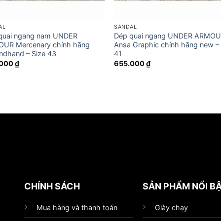
AL
SANDAL
quai ngang nam UNDER
Dép quai ngang UNDER ARMO
UR Mercenary chính hãng
Ansa Graphic chính hãng new – 
ndhand – Size 43
41
.000
₫
655.000
₫
CHÍNH SÁCH
SẢN PHẨM NỔI B
Mua hàng và thanh toán
Giày chạy