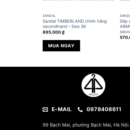
SANDAL
SAND
port H2 chính
Sandal TIMBERLAND chính hãng
Dép 
– Size 39.5
secondhand – Size 36
ARMO
seco
895.000
₫
570
MUA NGAY
E-MAIL
0978408611
99 Bạch Mai, phường Bạch Mai, Hà Nội.