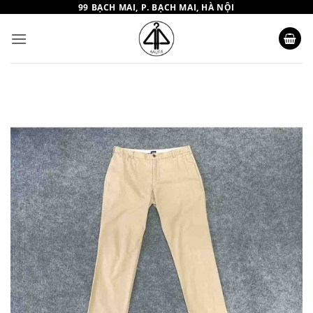
Bỏ
99 BẠCH MAI, P. BẠCH MAI, HÀ NỘI
qua
nội
dung