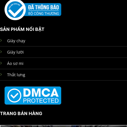
SẢN PHẨM NỔI BẬT
Giày chạy
Giày lười
Áo sơ mi
Thắt lưng
TRANG BÁN HÀNG