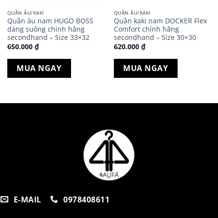
QUẦN ÂU/KAKI
QUẦN ÂU/KAKI
Quần âu nam HUGO BOSS
Quần kaki nam DOCKER Flex
dáng suông chính hãng
Comfort chính hãng
secondhand – Size 33×32
secondhand – Size 30×30
650.000
₫
620.000
₫
MUA NGAY
MUA NGAY
E-MAIL
0978408611