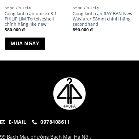
GỌNG KÍNH CẬN
GỌNG KÍNH CẬN
Gọng kính cận unisex 3.1
Gọng kính cận RAY BAN New
PHILIP LIM Tortoiseshell
Wayfarer 58mm chính hãng
chính hãng like new
secondhand
580.000
₫
890.000
₫
MUA NGAY
E-MAIL
0978408611
99 Bạch Mai, phường Bạch Mai, Hà Nội.