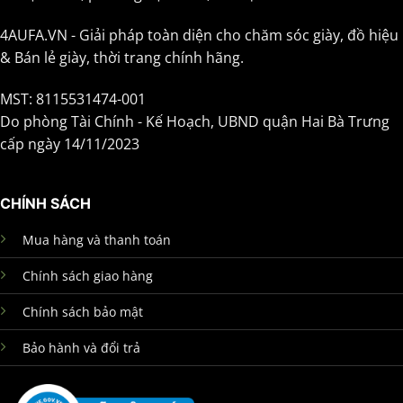
4AUFA.VN - Giải pháp toàn diện cho chăm sóc giày, đồ hiệu
& Bán lẻ giày, thời trang chính hãng.
MST: 8115531474-001
Do phòng Tài Chính - Kế Hoạch, UBND quận Hai Bà Trưng
cấp ngày 14/11/2023
CHÍNH SÁCH
Mua hàng và thanh toán
Chính sách giao hàng
Chính sách bảo mật
Bảo hành và đổi trả