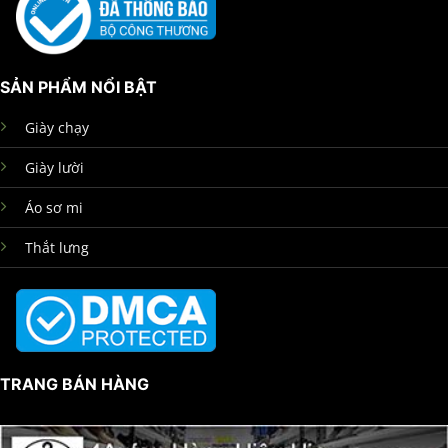
SẢN PHẨM NỔI BẬT
Giày chạy
Giày lười
Áo sơ mi
Thắt lưng
TRANG BÁN HÀNG