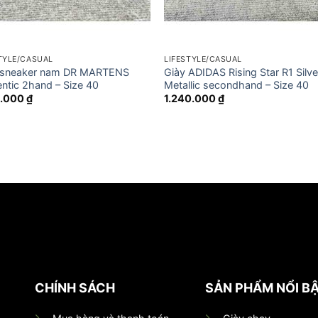
TYLE/CASUAL
LIFESTYLE/CASUAL
 sneaker nam DR MARTENS
Giày ADIDAS Rising Star R1 Silve
ntic 2hand – Size 40
Metallic secondhand – Size 40
5.000
₫
1.240.000
₫
CHÍNH SÁCH
SẢN PHẨM NỔI B