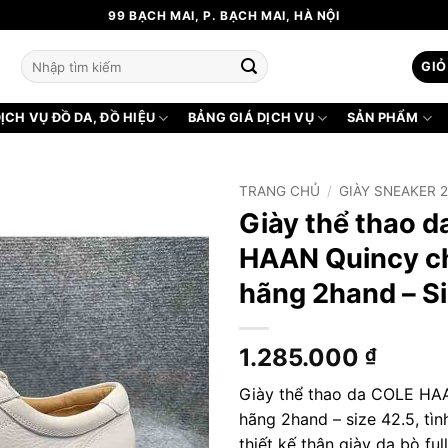
99 BẠCH MAI, P. BẠCH MAI, HÀ NỘI
Tìm
GIỎ
kiếm:
ỊCH VỤ ĐỒ DA, ĐỒ HIỆU
BẢNG GIÁ DỊCH VỤ
SẢN PHẨM
TRANG CHỦ
/
GIÀY SNEAKER 
Giày thể thao 
HAAN Quincy c
hãng 2hand – S
1.285.000
₫
Giày thể thao da COLE HA
hãng 2hand – size 42.5, tìn
thiết kế thân giày da bò ful