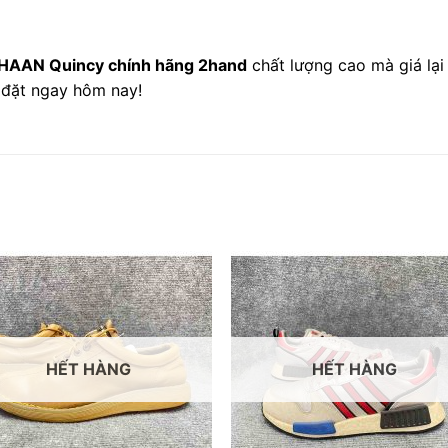
 HAAN Quincy chính hãng 2hand
chất lượng cao mà giá lại
à đặt ngay hôm nay!
HẾT HÀNG
HẾT HÀNG