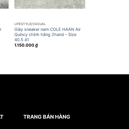
LIFESTYLE/CASUAL
r
Giày sneaker nam COLE HAAN Air
Quincy chính hãng 2hand – Size
40.5 41
1.150.000
₫
ẬT
TRANG BÁN HÀNG