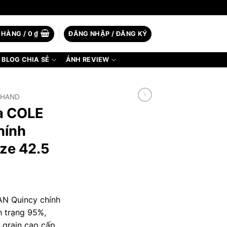
 HÀNG /
0
₫
ĐĂNG NHẬP / ĐĂNG KÝ
BLOG CHIA SẺ
ẢNH REVIEW
2HAND
da COLE
hính
ize 42.5
AN Quincy chính
h trạng 95%,
l grain cao cấp,