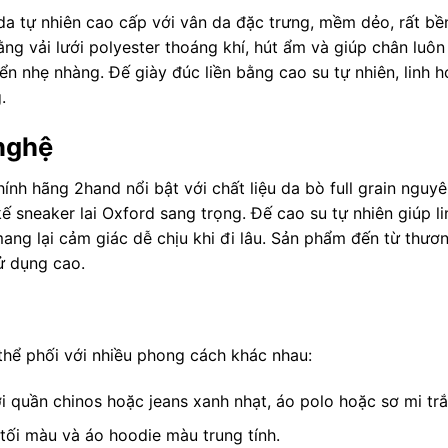
i da tự nhiên cao cấp với vân da đặc trưng, mềm dẻo, rất b
 bằng vải lưới polyester thoáng khí, hút ẩm và giúp chân lu
ển nhẹ nhàng. Đế giày đúc liền bằng cao su tự nhiên, linh 
.
 nghệ
 hãng 2hand nổi bật với chất liệu da bò full grain nguyên 
ế sneaker lai Oxford sang trọng. Đế cao su tự nhiên giúp l
ang lại cảm giác dễ chịu khi đi lâu. Sản phẩm đến từ thươn
ử dụng cao.
 thể phối với nhiều phong cách khác nhau:
 quần chinos hoặc jeans xanh nhạt, áo polo hoặc sơ mi trắn
ối màu và áo hoodie màu trung tính.