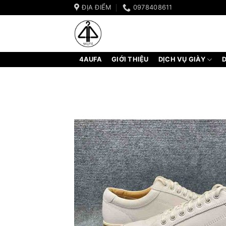
Bỏ
ĐỊA ĐIỂM
0978408611
qua
nội
dung
4AUFA
GIỚI THIỆU
DỊCH VỤ GIÀY
D