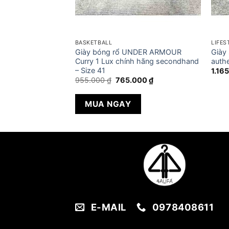
BASKETBALL
LIFES
UR Essential
Giày bóng rổ UNDER ARMOUR
Giày
dhand – Size 39.5
Curry 1 Lux chính hãng secondhand
authe
– Size 41
1.16
Giá
Giá
955.000
₫
765.000
₫
gốc
hiện
là:
tại
955.000 ₫.
là:
MUA NGAY
765.000 ₫.
E-MAIL
0978408611