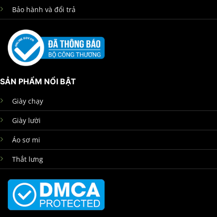
Bảo hành và đổi trả
SẢN PHẨM NỔI BẬT
Giày chạy
Giày lười
Áo sơ mi
Thắt lưng