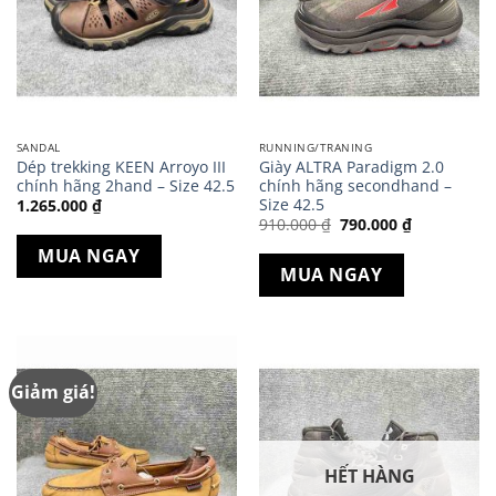
SANDAL
RUNNING/TRANING
Dép trekking KEEN Arroyo III
Giày ALTRA Paradigm 2.0
chính hãng 2hand – Size 42.5
chính hãng secondhand –
Size 42.5
1.265.000
₫
Giá
Giá
910.000
₫
790.000
₫
gốc
hiện
là:
tại
MUA NGAY
910.000 ₫.
là:
MUA NGAY
790.000 ₫.
Giảm giá!
HẾT HÀNG