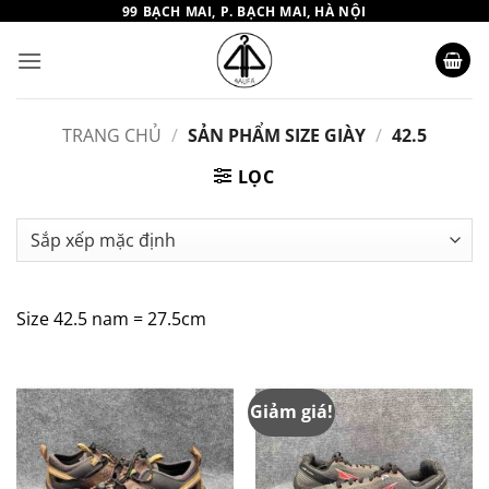
Bỏ
99 BẠCH MAI, P. BẠCH MAI, HÀ NỘI
qua
nội
dung
TRANG CHỦ
/
SẢN PHẨM SIZE GIÀY
/
42.5
LỌC
Size 42.5 nam = 27.5cm
Giảm giá!