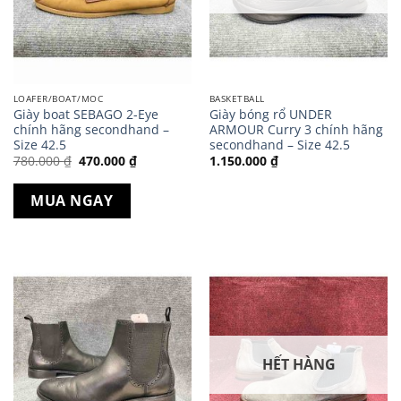
LOAFER/BOAT/MOC
BASKETBALL
Giày boat SEBAGO 2-Eye
Giày bóng rổ UNDER
chính hãng secondhand –
ARMOUR Curry 3 chính hãng
Size 42.5
secondhand – Size 42.5
Giá
Giá
780.000
₫
470.000
₫
1.150.000
₫
gốc
hiện
là:
tại
780.000 ₫.
là:
MUA NGAY
470.000 ₫.
HẾT HÀNG