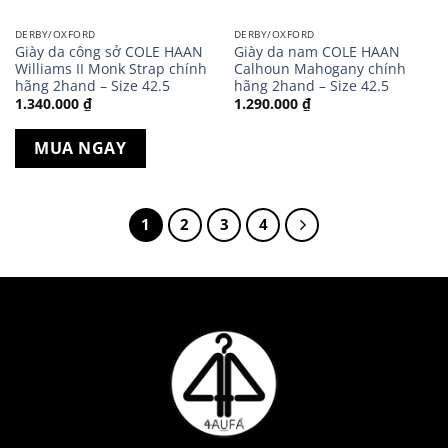
DERBY/OXFORD
DERBY/OXFORD
Giày da công sở COLE HAAN
Giày da nam COLE HAAN
Williams II Monk Strap chính
Calhoun Mahogany chính
hãng 2hand – Size 42.5
hãng 2hand – Size 42.5
1.340.000
₫
1.290.000
₫
MUA NGAY
1
2
3
4