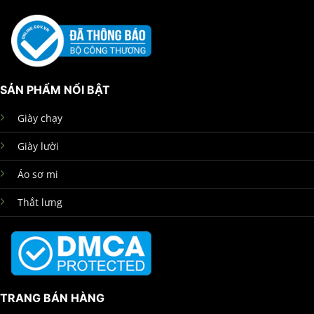
SẢN PHẨM NỔI BẬT
Giày chạy
Giày lười
Áo sơ mi
Thắt lưng
TRANG BÁN HÀNG