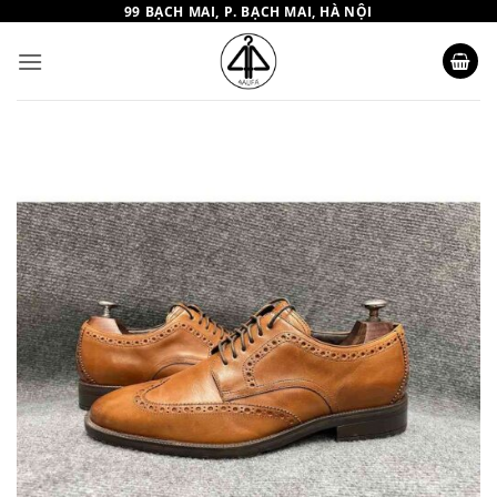
Bỏ
99 BẠCH MAI, P. BẠCH MAI, HÀ NỘI
qua
nội
dung