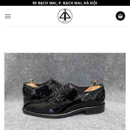
Bỏ
99 BẠCH MAI, P. BẠCH MAI, HÀ NỘI
qua
nội
dung