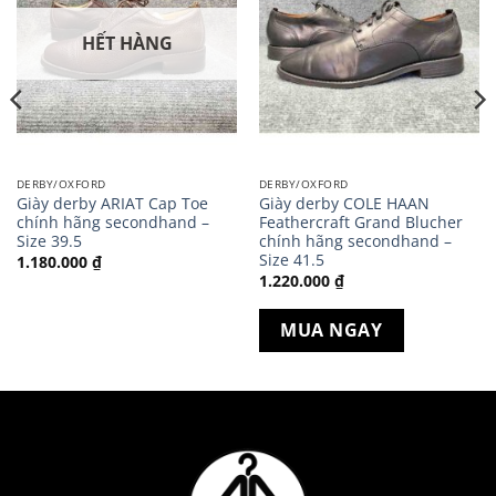
HẾT HÀNG
DERBY/OXFORD
DERBY/OXFORD
Giày derby ARIAT Cap Toe
Giày derby COLE HAAN
chính hãng secondhand –
Feathercraft Grand Blucher
Size 39.5
chính hãng secondhand –
Size 41.5
1.180.000
₫
1.220.000
₫
MUA NGAY