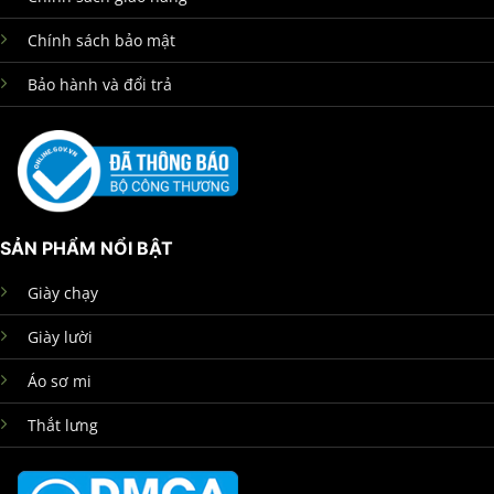
Chính sách bảo mật
Bảo hành và đổi trả
SẢN PHẨM NỔI BẬT
Giày chạy
Giày lười
Áo sơ mi
Thắt lưng