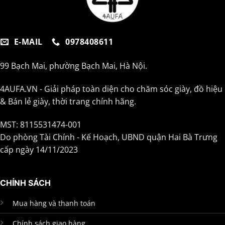
E-MAIL
0978408611
99 Bạch Mai, phường Bạch Mai, Hà Nội.
4AUFA.VN - Giải pháp toàn diện cho chăm sóc giày, đồ hiệu
& Bán lẻ giày, thời trang chính hãng.
MST: 8115531474-001
Do phòng Tài Chính - Kế Hoạch, UBND quận Hai Bà Trưng
cấp ngày 14/11/2023
CHÍNH SÁCH
Mua hàng và thanh toán
Chính sách giao hàng