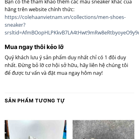
Bạn có thể tham khảo thêm các mẫu sneaker khác của
hãng trên website chính thức:
https://colehaanvietnam.vn/collections/men-shoes-
sneaker?
srsltid=AfmBOopHLPKkvB7LA4tHwt9mRw8eRtbyoyeO9y9
Mua ngay thôi kẻo lỡ
Quý khách lưu ý sản phẩm duy nhất chỉ có 1 đôi duy
nhất. Đừng bỏ lỡ cơ hội sở hữu, hãy liên hệ chúng tôi
để được tư vấn và đặt mua ngay hôm nay!
SẢN PHẨM TƯƠNG TỰ