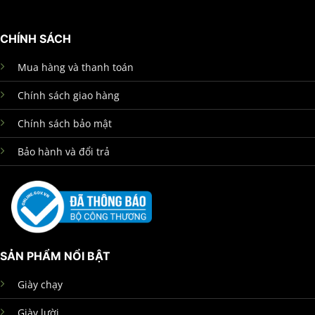
CHÍNH SÁCH
Mua hàng và thanh toán
Chính sách giao hàng
Chính sách bảo mật
Bảo hành và đổi trả
SẢN PHẨM NỔI BẬT
Giày chạy
Giày lười