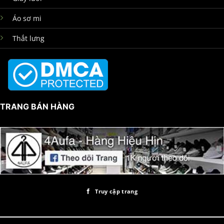
Áo sơ mi
Thắt lưng
TRANG BÁN HÀNG
Truy cập trang