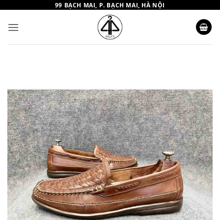
Bỏ
99 BẠCH MAI, P. BẠCH MAI, HÀ NỘI
qua
nội
dung