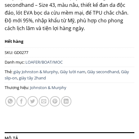
secondhand – Size 43, màu nâu, thiết kế đan da độc
đáo, lót EVA bọc da cừu mềm mại, đế TPU chắc chắn.
Độ mới 95%, nhập khẩu từ Mỹ, phù hợp cho phong
cách lịch lãm và tiện lợi hàng ngày.
Hết hàng
SKU:
GD0277
Danh mục:
LOAFER/BOAT/MOC
Thẻ:
giày Johnston & Murphy
,
Giày lười nam
,
Giày secondhand
,
Giày
slip-on
,
giày tây 2hand
Thương hiệu:
Johnston & Murphy
MÔ TẢ