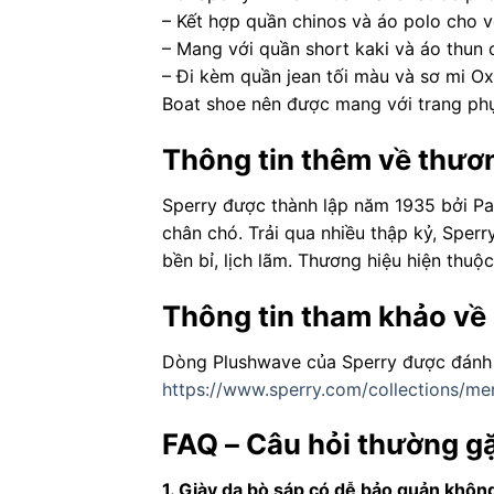
– Kết hợp quần chinos và áo polo cho 
– Mang với quần short kaki và áo thun c
– Đi kèm quần jean tối màu và sơ mi O
Boat shoe nên được mang với trang phục
Thông tin thêm về thươ
Sperry được thành lập năm 1935 bởi Pau
chân chó. Trải qua nhiều thập kỷ, Sper
bền bỉ, lịch lãm. Thương hiệu hiện thuộ
Thông tin tham khảo về
Dòng Plushwave của Sperry được đánh g
https://www.sperry.com/collections/m
FAQ – Câu hỏi thường g
1. Giày da bò sáp có dễ bảo quản khôn