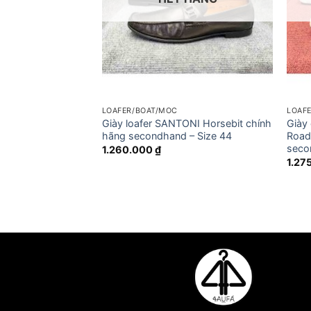
LOAFER/BOAT/MOC
LOAF
EN EDMONDS
Giày loafer SANTONI Horsebit chính
Giày
chính hãng
hãng secondhand – Size 44
Road
e 41.5
seco
1.260.000
₫
1.27