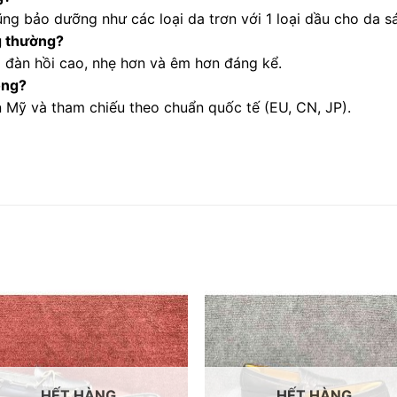
cũng bảo dưỡng như các loại da trơn với 1 loại dầu cho da s
g thường?
 đàn hồi cao, nhẹ hơn và êm hơn đáng kể.
ông?
 Mỹ và tham chiếu theo chuẩn quốc tế (EU, CN, JP).
HẾT HÀNG
HẾT HÀNG