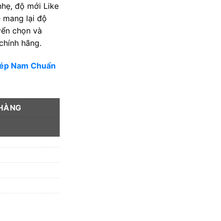
hẹ, độ mới Like
 mang lại độ
yển chọn và
chính hãng.
Dép Nam Chuẩn
 HÀNG
Y