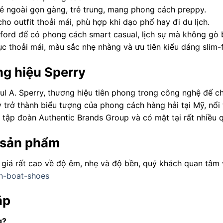
vẻ ngoài gọn gàng, trẻ trung, mang phong cách preppy.
ho outfit thoải mái, phù hợp khi dạo phố hay đi du lịch.
xford để có phong cách smart casual, lịch sự mà không gò 
 thoải mái, màu sắc nhẹ nhàng và ưu tiên kiểu dáng slim-f
ng hiệu Sperry
l A. Sperry, thương hiệu tiên phong trong công nghệ đế ch
ry trở thành biểu tượng của phong cách hàng hải tại Mỹ, nổ
c tập đoàn Authentic Brands Group và có mặt tại rất nhiều 
 sản phẩm
iá rất cao về độ êm, nhẹ và độ bền, quý khách quan tâm 
en-boat-shoes
ặp
g?