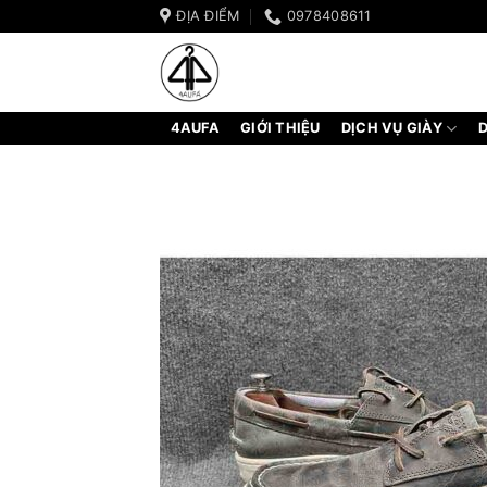
Bỏ
ĐỊA ĐIỂM
0978408611
qua
nội
dung
4AUFA
GIỚI THIỆU
DỊCH VỤ GIÀY
D