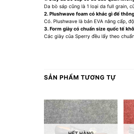
Da bò sáp cũng là 1 loại da full grain, 
2. Plushwave foam có khác gì đế thôn
Có. Plushwave là bản EVA nâng cấp, độ
3. Form giày có chuẩn size quốc tế kh
Các giày của Sperry đều lấy theo chuẩn
SẢN PHẨM TƯƠNG TỰ
 HÀNG
HẾT HÀNG