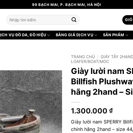
99 BẠCH MAI, P. BẠCH MAI, HÀ NỘI
Tìm
GIỎ
kiếm:
ỊCH VỤ ĐỒ DA, ĐỒ HIỆU
BẢNG GIÁ DỊCH VỤ
SẢN PHẨM
TRANG CHỦ
/
GIÀY TÂY 2HAN
LOAFER/BOAT/MOC
Giày lười nam 
Billfish Plushw
hãng 2hand – S
1.300.000
₫
Giày lười nam SPERRY Billf
chính hãng 2hand – size 44,