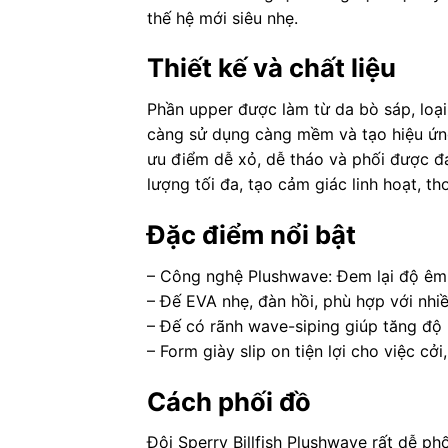
thế hệ mới siêu nhẹ.
Thiết kế và chất liệu
Phần upper được làm từ da bò sáp, loại
càng sử dụng càng mềm và tạo hiệu ứng 
ưu điểm dễ xỏ, dễ tháo và phối được đ
lượng tối đa, tạo cảm giác linh hoạt, th
Đặc điểm nổi bật
– Công nghệ Plushwave: Đem lại độ êm v
– Đế EVA nhẹ, đàn hồi, phù hợp với nhi
– Đế có rãnh wave-siping giúp tăng độ 
– Form giày slip on tiện lợi cho việc cởi
Cách phối đồ
Đôi Sperry Billfish Plushwave rất dễ ph