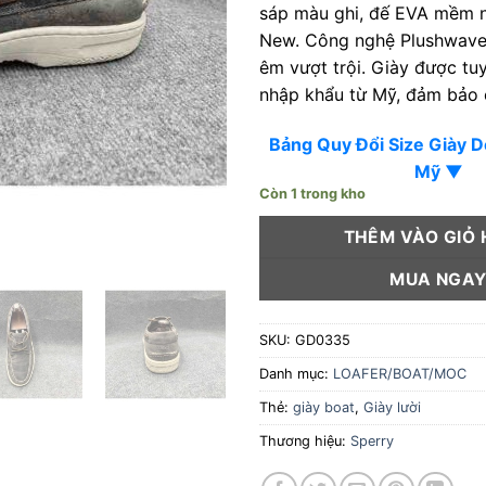
sáp màu ghi, đế EVA mềm n
New. Công nghệ Plushwave
êm vượt trội. Giày được tu
nhập khẩu từ Mỹ, đảm bảo 
Bảng Quy Đổi Size Giày 
Mỹ ▼
Còn 1 trong kho
THÊM VÀO GIỎ
MUA NGA
SKU:
GD0335
Danh mục:
LOAFER/BOAT/MOC
Thẻ:
giày boat
,
Giày lười
Thương hiệu:
Sperry