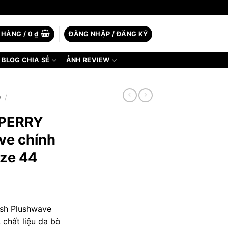
 HÀNG /
0
₫
ĐĂNG NHẬP / ĐĂNG KÝ
BLOG CHIA SẺ
ẢNH REVIEW
D
/
SPERRY
ave chính
ize 44
ish Plushwave
 chất liệu da bò