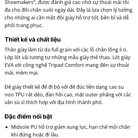
Shoemakers”, được đánh giá cao nhờ sự thoải mái tối
đa cho đôi chân suốt ngày dài. Đây là lựa chọn lý tưởng
cho những ai cần một đôi giày hỗ trợ tốt, bền bỉ và dễ
phối trang phục.
Thiết kế và chất liệu
Thân giày làm từ da full grain với các lỗ chân lông li ti.
Lớp lót vải tương tự những mẫu giày thể thao. Lót giày
EVA với công nghệ Tripad Comfort mang đến sự thoải
mái, mềm mại.
Đế giày thiết kế để đi bộ với đế đúc liền dạng cao su
non TPU rất dẻo, đàn hồi cao, mặt outer phẳng với các
vân sù sì thích hợp với địa hình thành phố.
Đặc điểm nổi bật
Midsole PU hỗ trợ giảm xung lực, hạn chế mỏi chân
khi đứng hoặc đi lâu.