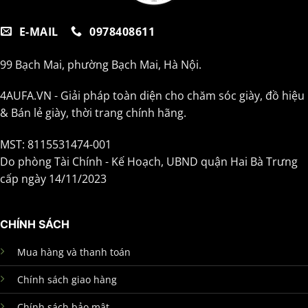
E-MAIL
0978408611
99 Bạch Mai, phường Bạch Mai, Hà Nội.
4AUFA.VN - Giải pháp toàn diện cho chăm sóc giày, đồ hiệu
& Bán lẻ giày, thời trang chính hãng.
MST: 8115531474-001
Do phòng Tài Chính - Kế Hoạch, UBND quận Hai Bà Trưng
cấp ngày 14/11/2023
CHÍNH SÁCH
Mua hàng và thanh toán
Chính sách giao hàng
Chính sách bảo mật