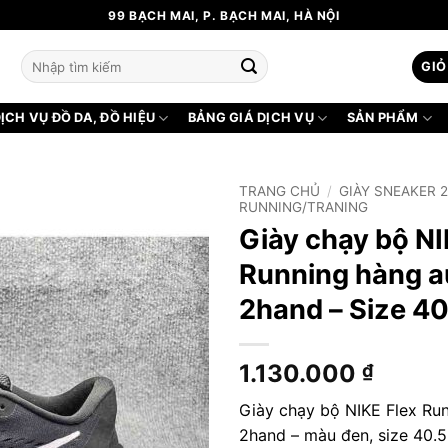
99 BẠCH MAI, P. BẠCH MAI, HÀ NỘI
Tìm
GIỎ
kiếm:
ỊCH VỤ ĐỒ DA, ĐỒ HIỆU
BẢNG GIÁ DỊCH VỤ
SẢN PHẨM
TRANG CHỦ
/
GIÀY SNEAKER 
RUNNING/TRANING
Giày chạy bộ NI
Running hàng a
2hand – Size 40
1.130.000
₫
Giày chạy bộ NIKE Flex Ru
2hand – màu đen, size 40.