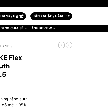
 HÀNG /
0
₫
ĐĂNG NHẬP / ĐĂNG KÝ
BLOG CHIA SẺ
ẢNH REVIEW
2HAND
/
KE Flex
uth
.5
nning hàng auth
5, độ mới ~95%.