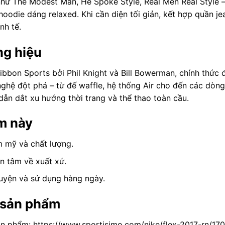
hư The Modest Man, He Spoke Style, Real Men Real Style –
hoodie dáng relaxed. Khi cần diện tối giản, kết hợp quần je
nh tế.
ng hiệu
Ribbon Sports bởi Phil Knight và Bill Bowerman, chính thức
 nghệ đột phá – từ đế waffle, hệ thống Air cho đến các dòn
 dẫn dắt xu hướng thời trang và thể thao toàn cầu.
m này
 mỹ và chất lượng.
n tâm về xuất xứ.
 luyện và sử dụng hàng ngày.
 sản phẩm
ản phẩm: https://www.sportisimo.com/nike/flex-2017-rn/17