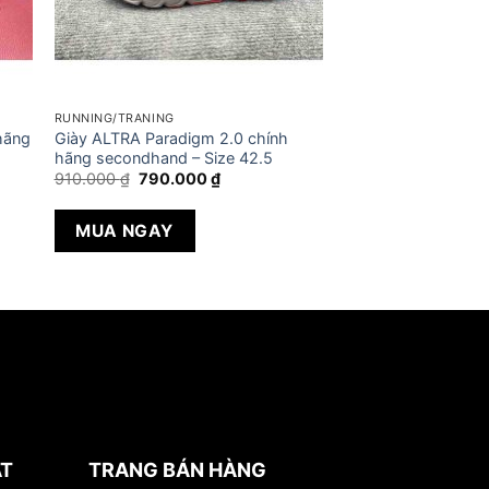
RUNNING/TRANING
hãng
Giày ALTRA Paradigm 2.0 chính
hãng secondhand – Size 42.5
Giá
Giá
910.000
₫
790.000
₫
gốc
hiện
là:
tại
910.000 ₫.
là:
MUA NGAY
790.000 ₫.
ẬT
TRANG BÁN HÀNG