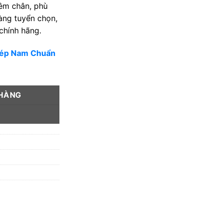
 êm chân, phù
Hàng tuyển chọn,
chính hãng.
Dép Nam Chuẩn
 HÀNG
Y