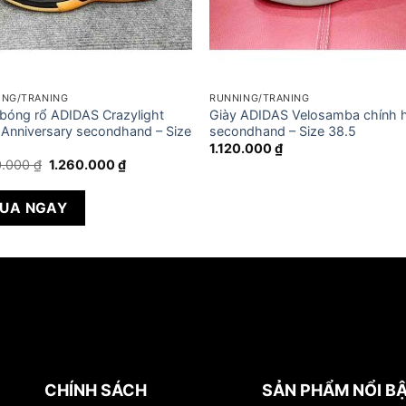
ING/TRANING
RUNNING/TRANING
 bóng rổ ADIDAS Crazylight
Giày ADIDAS Velosamba chính 
 Anniversary secondhand – Size
secondhand – Size 38.5
1.120.000
₫
Giá
Giá
0.000
₫
1.260.000
₫
gốc
hiện
là:
tại
1.350.000 ₫.
là:
UA NGAY
1.260.000 ₫.
CHÍNH SÁCH
SẢN PHẨM NỔI B