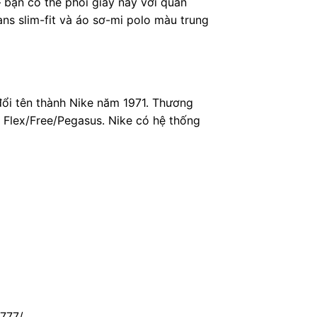
 bạn có thể phối giày này với quần
ans slim-fit và áo sơ-mi polo màu trung
 đổi tên thành Nike năm 1971. Thương
g Flex/Free/Pegasus. Nike có hệ thống
0777/