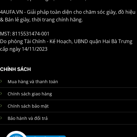
4AUFA.VN - Giải pháp toàn diện cho chăm sóc giày, đồ hiệu
& Bán lẻ giày, thời trang chính hãng.
MST: 8115531474-001
Do phòng Tài Chính - Kế Hoạch, UBND quận Hai Bà Trưng
cấp ngày 14/11/2023
CHÍNH SÁCH
Mua hàng và thanh toán
Chính sách giao hàng
Chính sách bảo mật
Bảo hành và đổi trả