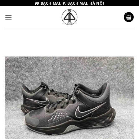
Bỏ
99 BẠCH MAI, P. BẠCH MAI, HÀ NỘI
qua
nội
dung