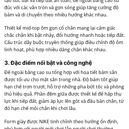
tạo sức bật và tiếp đất an toàn, đế ngoài bằng cao su
đúc với các vân tròn và gợn sóng giúp tăng cường độ
bám và di chuyển theo nhiều hướng khác nhau.
Thiết kế mid-top ôm gọn cổ chân mang lại cảm giác
chắc chắn khi bật nhảy, đổi hướng nhanh hoặc tiếp đất.
Cấu trúc dây buộc truyền thống giúp điều chỉnh độ ôm
linh hoạt, phù hợp nhiều dáng chân khác nhau.
3. Đặc điểm nổi bật và công nghệ
Đế ngoài bằng cao su tổng hợp với họa tiết bám sân
được tối ưu cho mặt sân trong nhà. Độ bám tốt giúp
hạn chế trơn trượt, hỗ trợ những pha bứt tốc và phòng
thủ hiệu quả. Phần đệm giữa được thiết kế để hấp thụ
lực khi tiếp đất, giảm áp lực lên gót và đầu bàn chân, từ
đó hạn chế mỏi chân khi chơi lâu.
Form giày được NIKE tinh chỉnh theo hướng ổn định,
phù hợp với người mới chơi lẫn người chơi thường