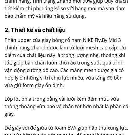
chính hãng. Tình trạng 2hand mới 90% giúp Quý khách
tiết kiệm chi phí đáng kể so với hàng mới mà vẫn đảm
bảo thẩm mỹ và hiệu năng sử dụng.
2. Thiết kế và chất liệu
Phần upper của giày bóng rổ nam NIKE Fly.By Mid 3
chính hãng 2hand được làm từ lưới mesh cao cấp. Ưu
điểm của chất liệu này là trọng lượng nhẹ, thoáng khí
tốt, giúp bàn chân luôn khô ráo trong suốt quá trình
vận động cường độ cao. Các mảng mesh được gia cố
hợp lý ở những vị trí chịu lực nhiều, vừa tăng độ bền
vừa giữ form giày ổn định.
Lớp lót phía trong bằng vải lưới kèm đệm mút, vừa
thông thoáng vừa bảo vệ chân tốt hơn nhất là phần cổ
giày.
Đế giày với đế giữa từ foam EVA giúp hấp thụ xung lực,