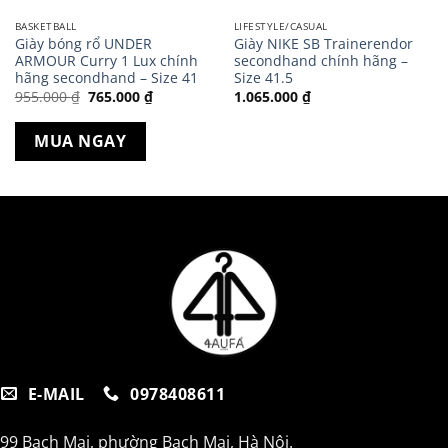
BASKETBALL
LIFESTYLE/CASUAL
Giày bóng rổ UNDER
Giày NIKE SB Trainerendor
ARMOUR Curry 1 Lux chính
secondhand chính hãng –
hãng secondhand – Size 41
Size 41.5
Giá
Giá
955.000
₫
765.000
₫
1.065.000
₫
gốc
hiện
là:
tại
955.000 ₫.
là:
MUA NGAY
765.000 ₫.
E-MAIL
0978408611
99 Bạch Mai, phường Bạch Mai, Hà Nội.