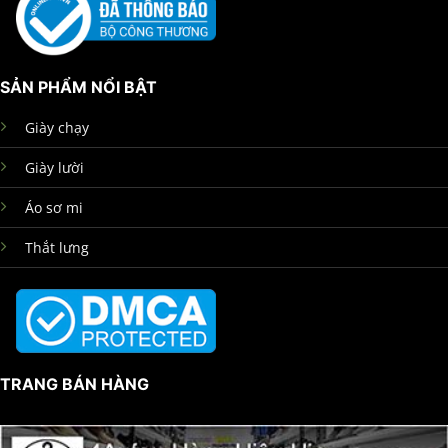
SẢN PHẨM NỔI BẬT
Giày chạy
Giày lười
Áo sơ mi
Thắt lưng
TRANG BÁN HÀNG