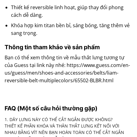
Thiết kế reversible linh hoạt, giúp thay đổi phong
cách dễ dàng.
Khóa hợp kim titan bền bỉ, sáng bóng, tăng thêm vẻ
sang trọng.
Thông tin tham khảo về sản phẩm
Bạn có thể xem thông tin về mẫu thắt lưng tương tự
của Guess tại link này nhé: https://www.guess.com/en-
us/guess/men/shoes-and-accessories/belts/liam-
reversible-belt-multiplecolors/65502-BLBR.html
FAQ (Một số câu hỏi thường gặp)
1. DÂY LƯNG NÀY CÓ THỂ CẮT NGẮN ĐƯỢC KHÔNG?
THIẾT KẾ PHẦN KHÓA VÀ THÂN THẮT LƯNG KẾT NỐI VỚI
NHAU BẰNG VÍT NÊN BẠN HOÀN TOÀN CÓ THỂ CẮT NGẮN