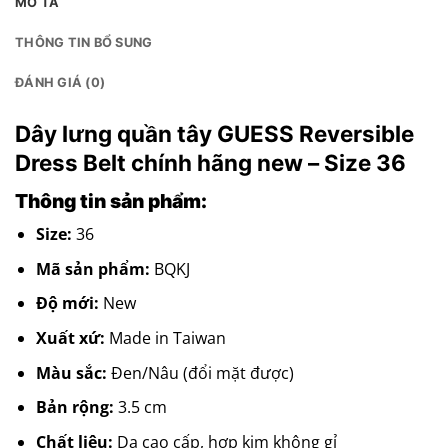
MÔ TẢ
THÔNG TIN BỔ SUNG
ĐÁNH GIÁ (0)
Dây lưng quần tây GUESS Reversible
Dress Belt chính hãng new – Size 36
Thông tin sản phẩm:
Size:
36
Mã sản phẩm:
BQKJ
Độ mới:
New
Xuất xứ:
Made in Taiwan
Màu sắc:
Đen/Nâu (đổi mặt được)
Bản rộng:
3.5 cm
Chất liệu:
Da cao cấp, hợp kim không gỉ