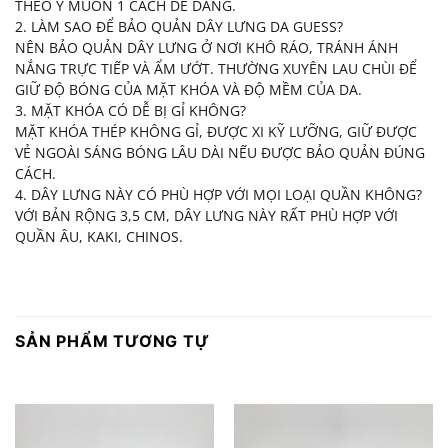
THEO Ý MUỐN 1 CÁCH DỄ DÀNG.
2. LÀM SAO ĐỂ BẢO QUẢN DÂY LƯNG DA GUESS?
NÊN BẢO QUẢN DÂY LƯNG Ở NƠI KHÔ RÁO, TRÁNH ÁNH
NẮNG TRỰC TIẾP VÀ ẨM ƯỚT. THƯỜNG XUYÊN LAU CHÙI ĐỂ
GIỮ ĐỘ BÓNG CỦA MẶT KHÓA VÀ ĐỘ MỀM CỦA DA.
3. MẶT KHÓA CÓ DỄ BỊ GỈ KHÔNG?
MẶT KHÓA THÉP KHÔNG GỈ, ĐƯỢC XI KỸ LƯỠNG, GIỮ ĐƯỢC
VẺ NGOÀI SÁNG BÓNG LÂU DÀI NẾU ĐƯỢC BẢO QUẢN ĐÚNG
CÁCH.
4. DÂY LƯNG NÀY CÓ PHÙ HỢP VỚI MỌI LOẠI QUẦN KHÔNG?
VỚI BẢN RỘNG 3,5 CM, DÂY LƯNG NÀY RẤT PHÙ HỢP VỚI
QUẦN ÂU, KAKI, CHINOS.
SẢN PHẨM TƯƠNG TỰ