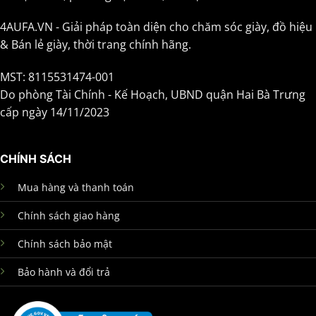
4AUFA.VN - Giải pháp toàn diện cho chăm sóc giày, đồ hiệu
& Bán lẻ giày, thời trang chính hãng.
MST: 8115531474-001
Do phòng Tài Chính - Kế Hoạch, UBND quận Hai Bà Trưng
cấp ngày 14/11/2023
CHÍNH SÁCH
Mua hàng và thanh toán
Chính sách giao hàng
Chính sách bảo mật
Bảo hành và đổi trả