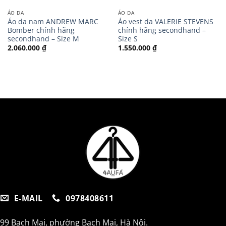
ÁO DA
ÁO DA
Áo da nam ANDREW MARC
Áo vest da VALERIE STEVENS
Bomber chính hãng
chính hãng secondhand –
secondhand – Size M
Size S
2.060.000
₫
1.550.000
₫
E-MAIL
0978408611
99 Bạch Mai, phường Bạch Mai, Hà Nội.