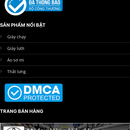
SẢN PHẨM NỔI BẬT
Giày chạy
Giày lười
Áo sơ mi
Thắt lưng
TRANG BÁN HÀNG