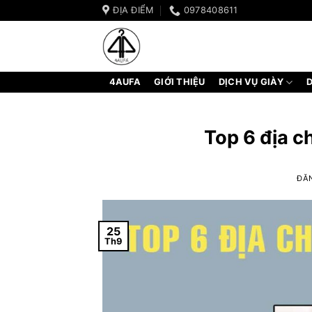
Bỏ
ĐỊA ĐIỂM
0978408611
qua
nội
dung
4AUFA
GIỚI THIỆU
DỊCH VỤ GIÀY
D
Top 6 địa ch
ĐĂ
25
Th9