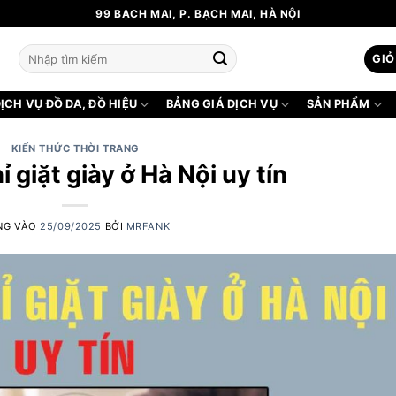
99 BẠCH MAI, P. BẠCH MAI, HÀ NỘI
Tìm
GIỎ
kiếm:
ỊCH VỤ ĐỒ DA, ĐỒ HIỆU
BẢNG GIÁ DỊCH VỤ
SẢN PHẨM
KIẾN THỨC THỜI TRANG
ỉ giặt giày ở Hà Nội uy tín
NG VÀO
25/09/2025
BỞI
MRFANK