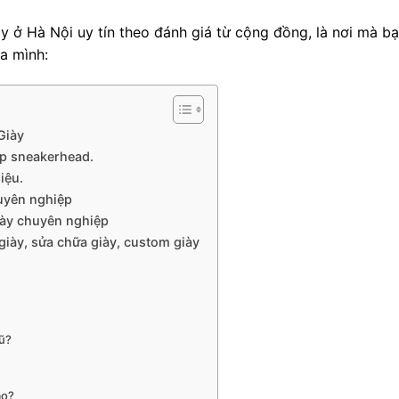
ày ở Hà Nội uy tín theo đánh giá từ cộng đồng, là nơi mà b
a mình:
Giày
ệp sneakerhead.
iệu.
uyên nghiệp
iày chuyên nghiệp
iày, sửa chữa giày, custom giày
cũ?
ào?