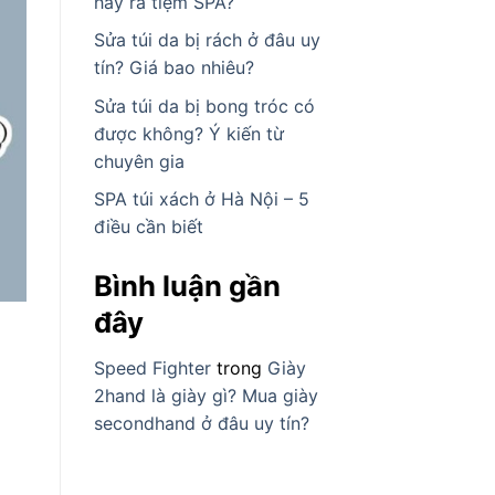
hay ra tiệm SPA?
Sửa túi da bị rách ở đâu uy
tín? Giá bao nhiêu?
Sửa túi da bị bong tróc có
được không? Ý kiến từ
chuyên gia
SPA túi xách ở Hà Nội – 5
điều cần biết
Bình luận gần
đây
Speed Fighter
trong
Giày
2hand là giày gì? Mua giày
secondhand ở đâu uy tín?