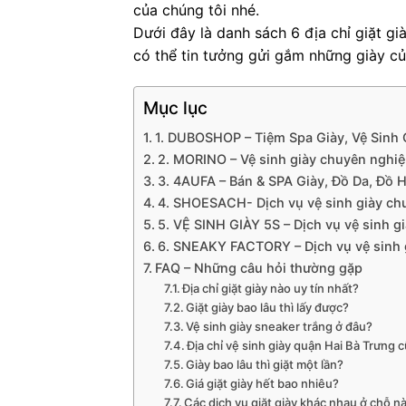
của chúng tôi nhé.
Dưới đây là danh sách 6 địa chỉ giặt gi
có thể tin tưởng gửi gắm những giày củ
Mục lục
1. DUBOSHOP – Tiệm Spa Giày, Vệ Sinh 
2. MORINO – Vệ sinh giày chuyên nghi
3. 4AUFA – Bán & SPA Giày, Đồ Da, Đồ H
4. SHOESACH- Dịch vụ vệ sinh giày ch
5. VỆ SINH GIÀY 5S – Dịch vụ vệ sinh g
6. SNEAKY FACTORY – Dịch vụ vệ sinh g
FAQ – Những câu hỏi thường gặp
Địa chỉ giặt giày nào uy tín nhất?
Giặt giày bao lâu thì lấy được?
Vệ sinh giày sneaker trắng ở đâu?
Địa chỉ vệ sinh giày quận Hai Bà Trưng 
Giày bao lâu thì giặt một lần?
Giá giặt giày hết bao nhiêu?
Các dịch vụ giặt giày khác nhau ở chỗ n