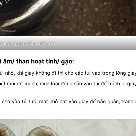
ử mùi hôi giày bằng phấn rôm
t ẩm/ than hoạt tính/ gạo:
úi nhỏ, khi giày không đi thì cho các túi vào trong lòng giày
hút mùi rất mạnh, mua loại đóng sẵn vào túi để tránh bị giâ
, cho vào túi lưới mắt nhỏ đặt vào giày để bảo quản, tránh