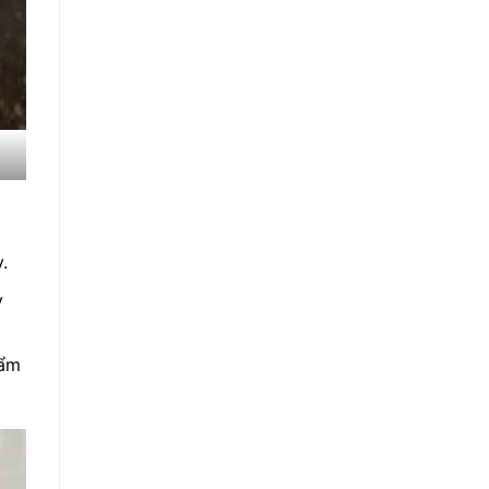
.
y
 ẩm