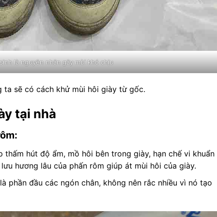
 sinh là nguyên nhân gây mùi khó chịu
 ta sẽ có cách khử mùi hôi giày từ gốc.
ày tại nhà
rôm:
 thấm hút độ ẩm, mồ hôi bên trong giày, hạn chế vi khuẩn
 lưu hương lâu của phấn rôm giúp át mùi hôi của giày.
 là phần đầu các ngón chân, không nên rắc nhiều vì nó tạo