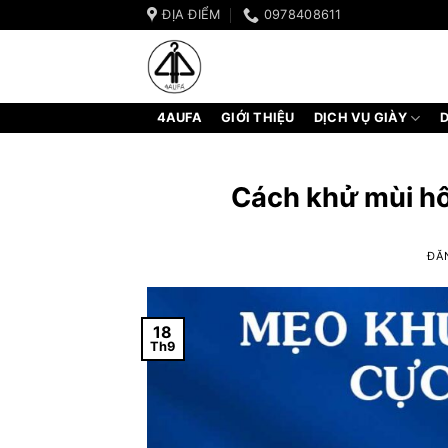
Bỏ
ĐỊA ĐIỂM
0978408611
qua
nội
dung
4AUFA
GIỚI THIỆU
DỊCH VỤ GIÀY
D
Cách khử mùi hô
ĐĂ
18
Th9