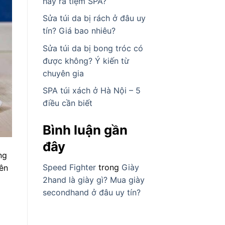
hay ra tiệm SPA?
Sửa túi da bị rách ở đâu uy
tín? Giá bao nhiêu?
Sửa túi da bị bong tróc có
được không? Ý kiến từ
chuyên gia
SPA túi xách ở Hà Nội – 5
điều cần biết
Bình luận gần
đây
ng
Speed Fighter
trong
Giày
yên
2hand là giày gì? Mua giày
secondhand ở đâu uy tín?