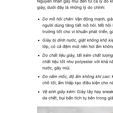
Nguyên nhân gây mùi đến từ cả lý do k
giày, dưới đây là những lý do chính:
Do mồ hôi chân
: Vận động mạnh, giày
người dùng tăng tiết mồ hôi. Mồ hôi 
trường tốt cho vi khuẩn phát triển, g
Giày bị dính nước, giặt không khô ki
lớp, có cả đệm mút nên hơi ẩm không 
Do chất liệu giày, tất kém chất lượng
chất liệu tốt như polyester với khả 
nước, gây mùi.
Do nấm mốc, độ ẩm không khí cao
:
chỗ tối, ẩm thấp tạo điều kiện cho 
Vệ sinh giày kém
: Giày tây hay sneak
da chết, bụi bẩn tích tụ bên trong gi