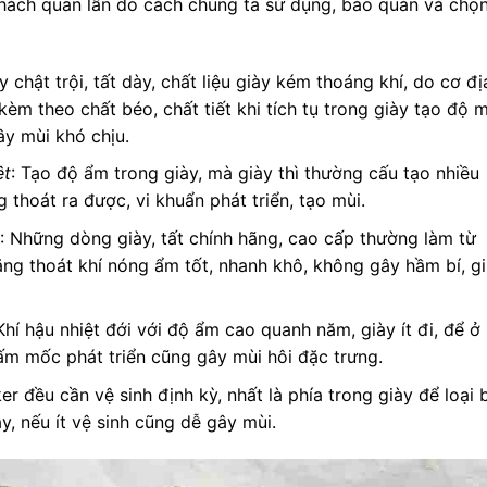
hách quan lẫn do cách chúng ta sử dụng, bảo quản và chọ
 chật trội, tất dày, chất liệu giày kém thoáng khí, do cơ đị
kèm theo chất béo, chất tiết khi tích tụ trong giày tạo độ 
ây mùi khó chịu.
ệt
: Tạo độ ẩm trong giày, mà giày thì thường cấu tạo nhiều
thoát ra được, vi khuẩn phát triển, tạo mùi.
: Những dòng giày, tất chính hãng, cao cấp thường làm từ
năng thoát khí nóng ẩm tốt, nhanh khô, không gây hầm bí, g
 Khí hậu nhiệt đới với độ ẩm cao quanh năm, giày ít đi, để ở
nấm mốc phát triển cũng gây mùi hôi đặc trưng.
er đều cần vệ sinh định kỳ, nhất là phía trong giày để loại 
ày, nếu ít vệ sinh cũng dễ gây mùi.