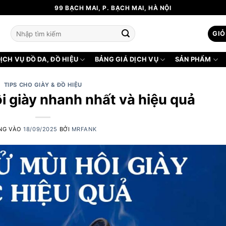
99 BẠCH MAI, P. BẠCH MAI, HÀ NỘI
Tìm
GIỎ
kiếm:
ỊCH VỤ ĐỒ DA, ĐỒ HIỆU
BẢNG GIÁ DỊCH VỤ
SẢN PHẨM
TIPS CHO GIÀY & ĐỒ HIỆU
i giày nhanh nhất và hiệu quả
NG VÀO
18/09/2025
BỞI
MRFANK