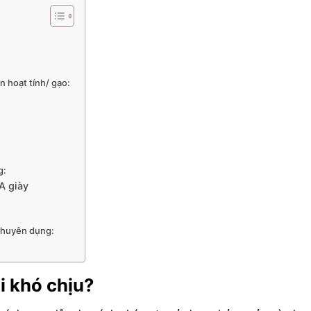
n hoạt tính/ gạo:
g:
A giày
 chuyên dụng:
ùi khó chịu?