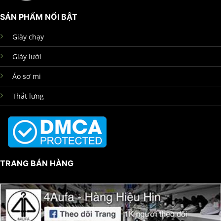
SẢN PHẨM NỔI BẬT
Giày chạy
Giày lười
Áo sơ mi
Thắt lưng
TRANG BÁN HÀNG