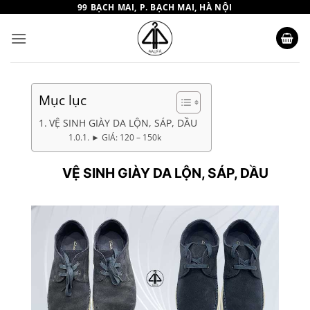
Bỏ
99 BẠCH MAI, P. BẠCH MAI, HÀ NỘI
qua
nội
dung
Mục lục
VỆ SINH GIÀY DA LỘN, SÁP, DẦU
► GIÁ: 120 – 150k
VỆ SINH GIÀY DA LỘN, SÁP, DẦU