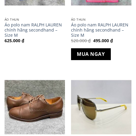
ÁO THUN
ÁO THUN
Áo polo nam RALPH LAUREN
Áo polo nam RALPH LAUREN
chính hãng secondhand –
chính hãng secondhand –
Size M
Size M
Giá
Giá
625.000
₫
520.000
₫
495.000
₫
gốc
hiện
là:
tại
520.000 ₫.
là:
MUA NGAY
495.000 ₫.