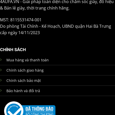
4AUFA.VN - Giải pháp toàn diện cho chăm sóc giày, đồ hiệu
& Bán lẻ giày, thời trang chính hãng.
MST: 8115531474-001
Do phòng Tài Chính - Kế Hoạch, UBND quận Hai Bà Trưng
cấp ngày 14/11/2023
CHÍNH SÁCH
Mua hàng và thanh toán
Chính sách giao hàng
Chính sách bảo mật
Bảo hành và đổi trả