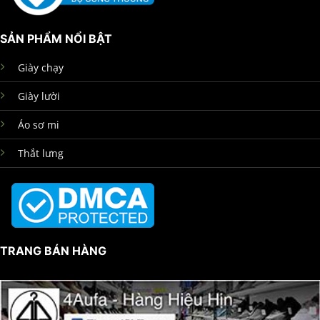
SẢN PHẨM NỔI BẬT
Giày chạy
Giày lười
Áo sơ mi
Thắt lưng
TRANG BÁN HÀNG