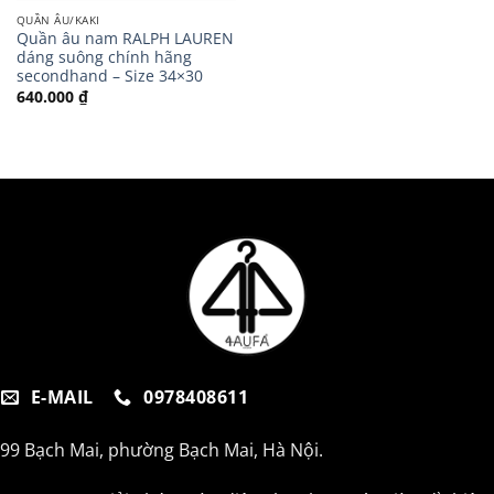
QUẦN ÂU/KAKI
Quần âu nam RALPH LAUREN
dáng suông chính hãng
secondhand – Size 34×30
640.000
₫
E-MAIL
0978408611
99 Bạch Mai, phường Bạch Mai, Hà Nội.