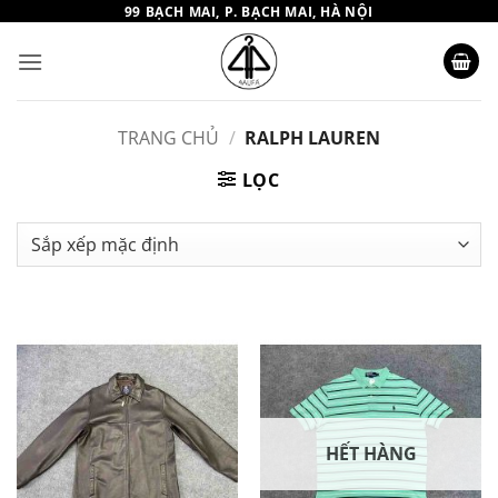
Bỏ
99 BẠCH MAI, P. BẠCH MAI, HÀ NỘI
qua
nội
dung
TRANG CHỦ
/
RALPH LAUREN
LỌC
HẾT HÀNG