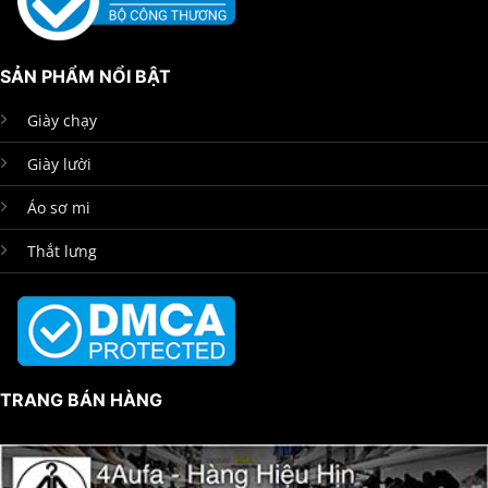
SẢN PHẨM NỔI BẬT
Giày chạy
Giày lười
Áo sơ mi
Thắt lưng
TRANG BÁN HÀNG