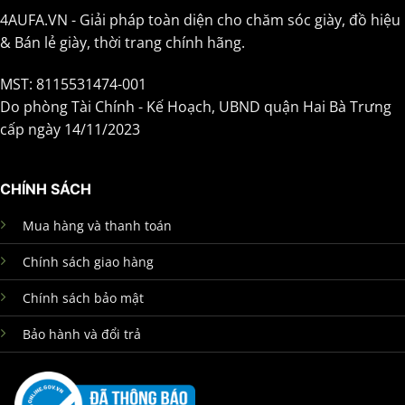
4AUFA.VN - Giải pháp toàn diện cho chăm sóc giày, đồ hiệu
& Bán lẻ giày, thời trang chính hãng.
MST: 8115531474-001
Do phòng Tài Chính - Kế Hoạch, UBND quận Hai Bà Trưng
cấp ngày 14/11/2023
CHÍNH SÁCH
Mua hàng và thanh toán
Chính sách giao hàng
Chính sách bảo mật
Bảo hành và đổi trả