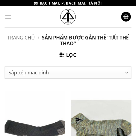
Bỏ
99 BẠCH MAI, P. BẠCH MAI, HÀ NỘI
qua
nội
dung
TRANG CHỦ
/
SẢN PHẨM ĐƯỢC GẮN THẺ “TẤT THỂ
THAO”
LỌC