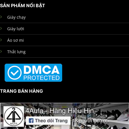
SẢN PHẨM NỔI BẬT
Giày chạy
Giày lười
Áo sơ mi
Thắt lưng
TRANG BÁN HÀNG