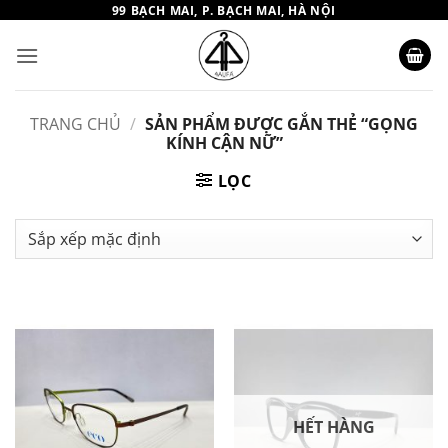
Bỏ
99 BẠCH MAI, P. BẠCH MAI, HÀ NỘI
qua
nội
dung
TRANG CHỦ
/
SẢN PHẨM ĐƯỢC GẮN THẺ “GỌNG
KÍNH CẬN NỮ”
LỌC
HẾT HÀNG