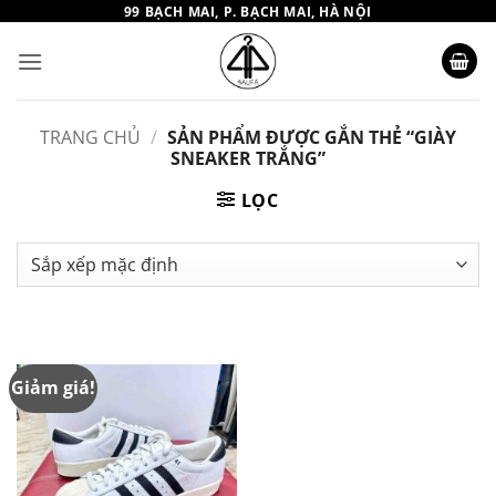
Bỏ
99 BẠCH MAI, P. BẠCH MAI, HÀ NỘI
qua
nội
dung
TRANG CHỦ
/
SẢN PHẨM ĐƯỢC GẮN THẺ “GIÀY
SNEAKER TRẮNG”
LỌC
Giảm giá!