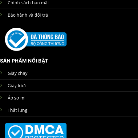
Chính sách bảo mật
Bảo hành và đổi trả
SẢN PHẨM NỔI BẬT
Giày chạy
Giày lười
Áo sơ mi
Thắt lưng