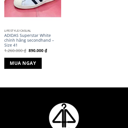
LIFESTYLE/CASUAL
ADIDAS Superstar White
chính hãng secondhand –
Size 41
Giá
Giá
1.260.000
₫
890.000
₫
gốc
hiện
là:
tại
1.260.000 ₫.
là:
MUA NGAY
890.000 ₫.