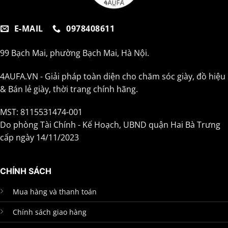
E-MAIL
0978408611
99 Bạch Mai, phường Bạch Mai, Hà Nội.
4AUFA.VN - Giải pháp toàn diện cho chăm sóc giày, đồ hiệu
& Bán lẻ giày, thời trang chính hãng.
MST: 8115531474-001
Do phòng Tài Chính - Kế Hoạch, UBND quận Hai Bà Trưng
cấp ngày 14/11/2023
CHÍNH SÁCH
Mua hàng và thanh toán
Chính sách giao hàng