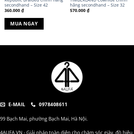
secondhand – Size 42
hãng secondhand – Size 32
360.000
₫
570.000
₫
MUA NGAY
E-MAIL
0978408611
99 Bạch Mai, phường Bạch Mai, Hà Nội.
4AUFA.VN - Giải pháp toàn diện cho chăm sóc giày, đồ hiệu