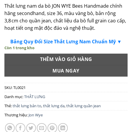
Thắt lưng nam da bò JON WYE Bees Handmade chính
hãng secondhand
, size 36, màu vàng bò, bản rộng
3,8 cm cho quần jean, chất liệu da bò full grain cao cấp,
hoạt tiết ong mật độc đáo và nghệ thuật.
Bảng Quy Đổi Size Thắt Lưng Nam Chuẩn Mỹ ▼
Còn 1 trong kho
THÊM VÀO GIỎ HÀNG
MUA NGAY
SKU:
TL0021
Danh mục:
THẮT LƯNG
Thẻ:
thắt lưng bản to
,
thắt lưng da
,
thắt lưng quần jean
Thương hiệu:
Jon Wye