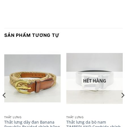
SẢN PHẨM TƯƠNG TỰ
HẾT HÀNG
THẮT LƯNG
THẮT LƯNG
Thắt lưng dây đan Banana
Thắt lưng da bò nam
Republic Braided chính hãng
TIMBERLAND Cowhide chính