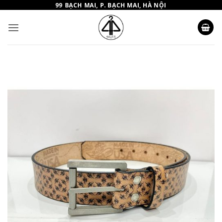
Bỏ
99 BẠCH MAI, P. BẠCH MAI, HÀ NỘI
qua
nội
dung