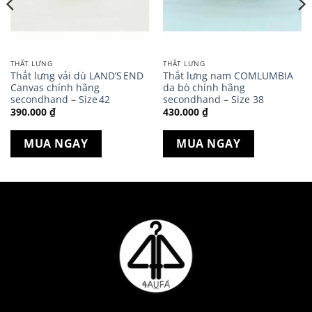
THẮT LƯNG
THẮT LƯNG
Thắt lưng vải dù LAND’S END
Thắt lưng nam COMLUMBIA
Canvas chính hãng
da bò chính hãng
secondhand – Size 42
secondhand – Size 38
390.000
₫
430.000
₫
MUA NGAY
MUA NGAY