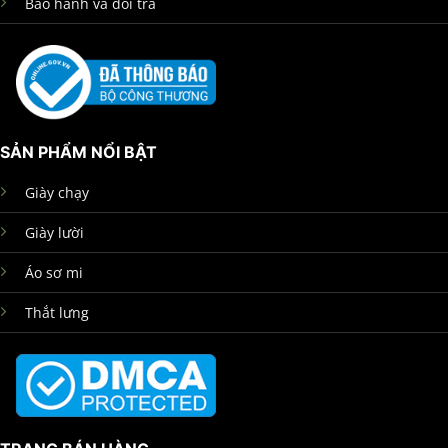
Bảo hành và đổi trả
SẢN PHẨM NỔI BẬT
Giày chạy
Giày lười
Áo sơ mi
Thắt lưng