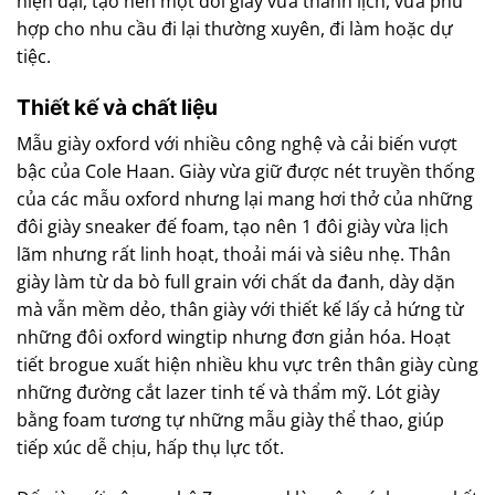
hiện đại, tạo nên một đôi giày vừa thanh lịch, vừa phù
hợp cho nhu cầu đi lại thường xuyên, đi làm hoặc dự
tiệc.
Thiết kế và chất liệu
Mẫu giày oxford với nhiều công nghệ và cải biến vượt
bậc của Cole Haan. Giày vừa giữ được nét truyền thống
của các mẫu oxford nhưng lại mang hơi thở của những
đôi giày sneaker đế foam, tạo nên 1 đôi giày vừa lịch
lãm nhưng rất linh hoạt, thoải mái và siêu nhẹ. Thân
giày làm từ da bò full grain với chất da đanh, dày dặn
mà vẫn mềm dẻo, thân giày với thiết kế lấy cả hứng từ
những đôi oxford wingtip nhưng đơn giản hóa. Hoạt
tiết brogue xuất hiện nhiều khu vực trên thân giày cùng
những đường cắt lazer tinh tế và thẩm mỹ. Lót giày
bằng foam tương tự những mẫu giày thể thao, giúp
tiếp xúc dễ chịu, hấp thụ lực tốt.