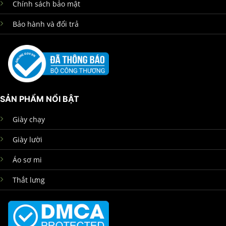
Chính sách bảo mật
Bảo hành và đổi trả
SẢN PHẨM NỔI BẬT
Giày chạy
Giày lười
Áo sơ mi
Thắt lưng