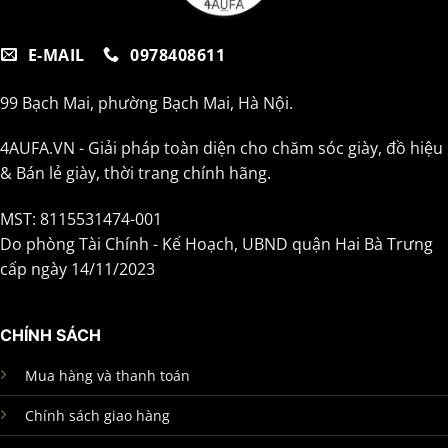
E-MAIL
0978408611
99 Bạch Mai, phường Bạch Mai, Hà Nội.
4AUFA.VN - Giải pháp toàn diện cho chăm sóc giày, đồ hiệu
& Bán lẻ giày, thời trang chính hãng.
MST: 8115531474-001
Do phòng Tài Chính - Kế Hoạch, UBND quận Hai Bà Trưng
cấp ngày 14/11/2023
CHÍNH SÁCH
Mua hàng và thanh toán
Chính sách giao hàng