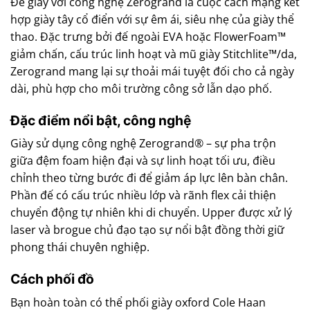
Đế giày với công nghệ Zerogrand là cuộc cách mạng kết
hợp giày tây cổ điển với sự êm ái, siêu nhẹ của giày thể
thao. Đặc trưng bởi đế ngoài EVA hoặc FlowerFoam™
giảm chấn, cấu trúc linh hoạt và mũ giày Stitchlite™/da,
Zerogrand mang lại sự thoải mái tuyệt đối cho cả ngày
dài, phù hợp cho môi trường công sở lẫn dạo phố.
Đặc điểm nổi bật, công nghệ
Giày sử dụng công nghệ Zerogrand® – sự pha trộn
giữa đệm foam hiện đại và sự linh hoạt tối ưu, điều
chỉnh theo từng bước đi để giảm áp lực lên bàn chân.
Phần đế có cấu trúc nhiều lớp và rãnh flex cải thiện
chuyển động tự nhiên khi di chuyển. Upper được xử lý
laser và brogue chủ đạo tạo sự nổi bật đồng thời giữ
phong thái chuyên nghiệp.
Cách phối đồ
Bạn hoàn toàn có thể phối giày oxford Cole Haan