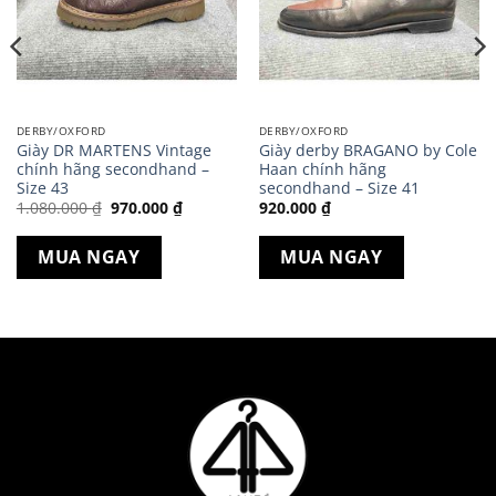
DERBY/OXFORD
DERBY/OXFORD
Giày DR MARTENS Vintage
Giày derby BRAGANO by Cole
chính hãng secondhand –
Haan chính hãng
Size 43
secondhand – Size 41
Giá
Giá
1.080.000
₫
970.000
₫
920.000
₫
gốc
hiện
là:
tại
1.080.000 ₫.
là:
MUA NGAY
MUA NGAY
970.000 ₫.