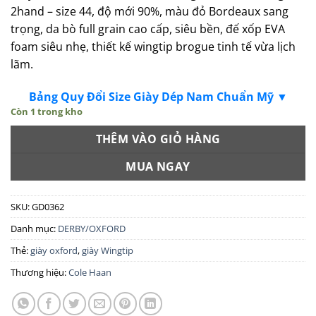
2hand – size 44, độ mới 90%, màu đỏ Bordeaux sang
trọng, da bò full grain cao cấp, siêu bền, đế xốp EVA
foam siêu nhẹ, thiết kế wingtip brogue tinh tế vừa lịch
lãm.
Bảng Quy Đổi Size Giày Dép Nam Chuẩn Mỹ ▼
Còn 1 trong kho
THÊM VÀO GIỎ HÀNG
MUA NGAY
SKU:
GD0362
Danh mục:
DERBY/OXFORD
Thẻ:
giày oxford
,
giày Wingtip
Thương hiệu:
Cole Haan