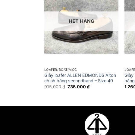
 HÀNG
HẾT HÀNG
LOAFER/BOAT/MOC
LOAF
 HAAN Pinch Grand
Giày loafer ALLEN EDMONDS Alton
Giày
g secondhand –
chính hãng secondhand – Size 40
hãng
Giá
Giá
915.000
₫
735.000
₫
1.26
gốc
hiện
là:
tại
915.000 ₫.
là:
735.000 ₫.