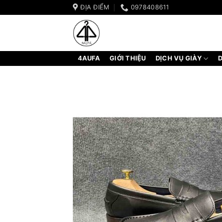
Bỏ
ĐỊA ĐIỂM
0978408611
qua
nội
dung
4AUFA
GIỚI THIỆU
DỊCH VỤ GIÀY
D