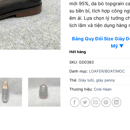
mới 95%, da bò topgrain c
su bền bỉ, tích hợp công n
êm ái. Lựa chọn lý tưởng 
lịch lãm và tiện dụng hàng 
Bảng Quy Đổi Size Giày 
Mỹ ▼
Hết hàng
SKU:
GD0383
Danh mục:
LOAFER/BOAT/MOC
Thẻ:
Giày lười
,
giày penny
Thương hiệu:
Cole Haan