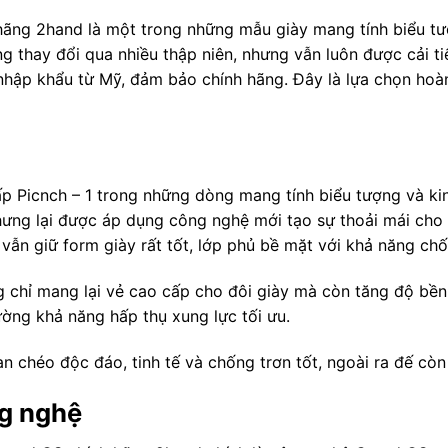
hãng 2hand là một trong những mẫu giày mang tính biểu tư
g thay đổi qua nhiều thập niên, nhưng vẫn luôn được cải t
 nhập khẩu từ Mỹ, đảm bảo chính hãng. Đây là lựa chọn ho
p Picnch – 1 trong những dòng mang tính biểu tượng và kin
hưng lại được áp dụng công nghệ mới tạo sự thoải mái cho
vẫn giữ form giày rất tốt, lớp phủ bề mặt với khả năng ch
 chỉ mang lại vẻ cao cấp cho đôi giày mà còn tăng độ bền,
ng khả năng hấp thụ xung lực tối ưu.
n chéo độc đáo, tinh tế và chống trơn tốt, ngoài ra đế c
ng nghệ