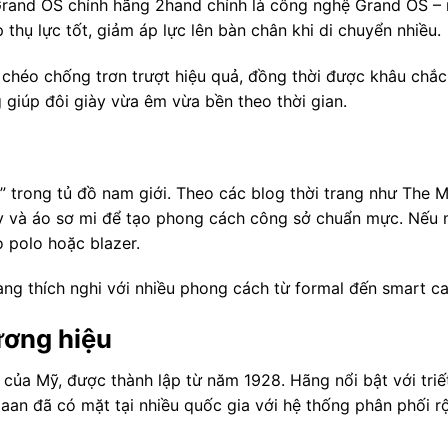
rand OS chính hãng 2hand chính là công nghệ Grand OS – m
thụ lực tốt, giảm áp lực lên bàn chân khi di chuyển nhiều.
 chéo chống trơn trượt hiệu quả, đồng thời được khâu chắc
 giúp đôi giày vừa êm vừa bền theo thời gian.
e” trong tủ đồ nam giới. Theo các blog thời trang như The 
ây và áo sơ mi để tạo phong cách công sở chuẩn mực. Nếu m
 polo hoặc blazer.
dàng thích nghi với nhiều phong cách từ formal đến smart ca
ương hiệu
 của Mỹ, được thành lập từ năm 1928. Hãng nổi bật với triế
Haan đã có mặt tại nhiều quốc gia với hệ thống phân phối 