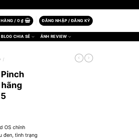
 HÀNG /
0
₫
ĐĂNG NHẬP / ĐĂNG KÝ
BLOG CHIA SẺ
ẢNH REVIEW
D
/
 Pinch
 hãng
.5
nd OS chính
 đen, tình trạng