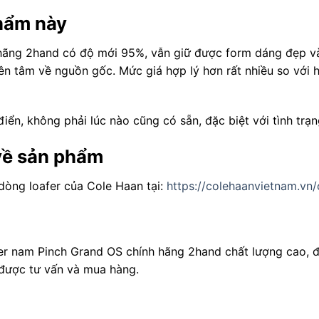
phẩm này
 hãng 2hand có độ mới 95%, vẫn giữ được form dáng đẹp v
n tâm về nguồn gốc. Mức giá hợp lý hơn rất nhiều so với 
iển, không phải lúc nào cũng có sẵn, đặc biệt với tình trạ
 về sản phẩm
òng loafer của Cole Haan tại:
https://colehaanvietnam.vn/
r nam Pinch Grand OS chính hãng 2hand chất lượng cao, đâ
ể được tư vấn và mua hàng.