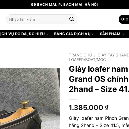
99 BẠCH MAI, P. BẠCH MAI, HÀ NỘI
Tìm
GIỎ
kiếm:
ỊCH VỤ ĐỒ DA, ĐỒ HIỆU
BẢNG GIÁ DỊCH VỤ
SẢN PHẨM
TRANG CHỦ
/
GIÀY TÂY 2HAN
LOAFER/BOAT/MOC
Giày loafer nam
Grand OS chính
2hand – Size 41
1.385.000
₫
Giày loafer nam Pinch Gra
hãng 2hand – Size 41.5, màu