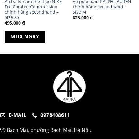
Áo ba lỗ nam thể thao NIKE
Áo polo nam RALPH LAUREN
Pro Combat Compression
chính hãng secondhand –
chính hãng secondhand –
Size M
Size XS
625.000
₫
495.000
₫
MUA NGAY
E-MAIL
0978408611
99 Bạch Mai, phường Bạch Mai, Hà Nội.