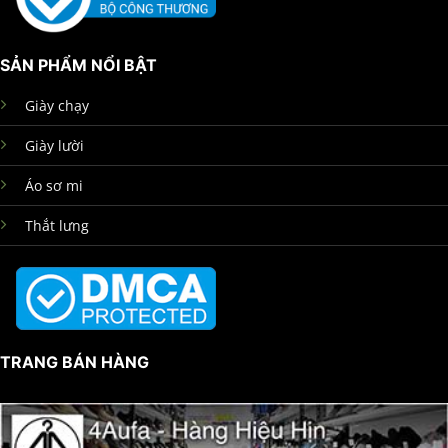
SẢN PHẨM NỔI BẬT
Giày chạy
Giày lười
Áo sơ mi
Thắt lưng
TRANG BÁN HÀNG