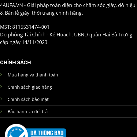
4AUFA.VN - Giải pháp toàn diện cho chăm sóc giày, đồ hiệu
& Bán lẻ giày, thời trang chính hãng.
MST: 8115531474-001
Do phòng Tài Chính - Kế Hoạch, UBND quận Hai Bà Trưng
cấp ngày 14/11/2023
CHÍNH SÁCH
Mua hàng và thanh toán
Chính sách giao hàng
Chính sách bảo mật
Bảo hành và đổi trả