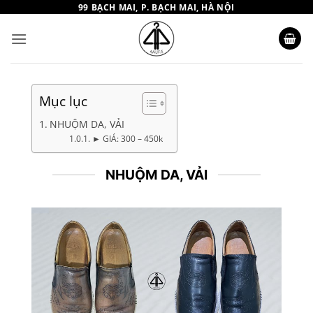
Bỏ
99 BẠCH MAI, P. BẠCH MAI, HÀ NỘI
qua
nội
dung
Mục lục
NHUỘM DA, VẢI
► GIÁ: 300 – 450k
NHUỘM DA, VẢI