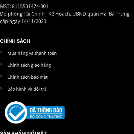
MST: 8115531474-001
Do phòng Tài Chính - Kế Hoạch, UBND quận Hai Bà Trưng
cấp ngày 14/11/2023
CHÍNH SÁCH
Mua hàng và thanh toán
Chính sách giao hàng
Chính sách bảo mật
Bảo hành và đổi trả
SẢN PHẨM NỔI BẬT