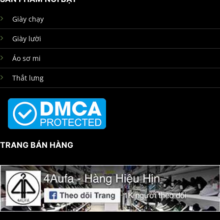
Giày chạy
Giày lười
Áo sơ mi
Thắt lưng
TRANG BÁN HÀNG