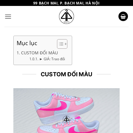
Bỏ
99 BẠCH MAI, P. BẠCH MAI, HÀ NỘI
qua
nội
dung
Mục lục
CUSTOM ĐỔI MÀU
► GIÁ: Trao đổi
CUSTOM ĐỔI MÀU