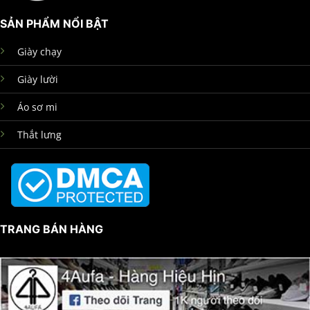
SẢN PHẨM NỔI BẬT
Giày chạy
Giày lười
Áo sơ mi
Thắt lưng
TRANG BÁN HÀNG